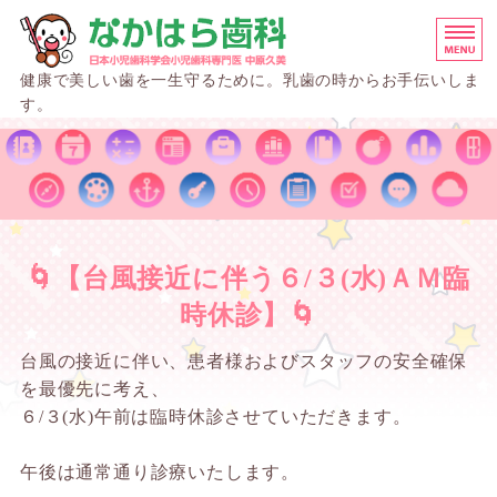
なかはら歯科 名古屋市
健康で美しい歯を一生守るために。乳歯の時からお手伝いしま
す。
施設基準
小児歯科
院長挨拶
🌀【台風接近に伴う６/３(水)ＡＭ臨
院内紹介
時休診】🌀
アクセス
台風の接近に伴い、患者様およびスタッフの安全確保
を最優先に考え、
６/３(水)午前は臨時休診させていただきます。
午後は通常通り診療いたします。