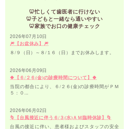
🦷忙しくて歯医者に行けない
🦷子どもと一緒なら通いやすい
🦷家族でお口の健康チェック
2026年07月10日
🎆【お盆休み】🎆
８/９（日）～８/１６（日）までお休みします。
2026年06月09日
🍀【６/２６(金)の診療時間について】🍀
当院の都合により、６/２６(金)の診療時間がＰＭ
５：０...
2026年06月02日
🌀【台風接近に伴う６/３(水)ＡＭ臨時休診】🌀
台風の接近に伴い、患者様およびスタッフの安全