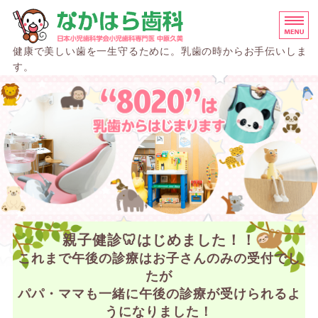
なかはら歯科 名古屋市
健康で美しい歯を一生守るために。乳歯の時からお手伝いしま
す。
施設基準
小児歯科
院長挨拶
院内紹介
アクセス
親子健診🦷はじめました！！
これまで午後の診療はお子さんのみの受付でし
たが
パパ・ママも一緒に午後の診療が受けられるよ
うになりました！