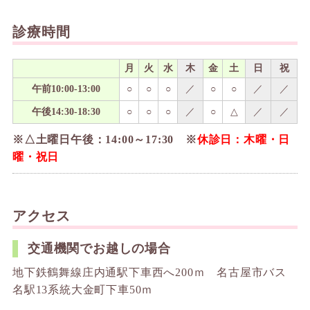
診療時間
月
火
水
木
金
土
日
祝
午前10:00-13:00
○
○
○
／
○
○
／
／
午後14:30-18:30
○
○
○
／
○
△
／
／
※△土曜日午後：14:00～17:30 ※
休診日：木曜・日
曜・祝日
アクセス
交通機関でお越しの場合
地下鉄鶴舞線庄内通駅下車西へ200ｍ 名古屋市バス
名駅13系統大金町下車50ｍ