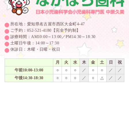
所在地：愛知県名古屋市西区大金町4-47
ご予約：052-521-4180【完全予約制】
診療時間：AM10:00～13:00／PM14:30～18:30
土曜日午後：14:00～17:30
休診日：木曜・日曜・祝日
月
火
水
木
金
土
日
祝
午前10:00-13:00
○
○
○
／
○
○
／
／
午後14:30-18:30
○
○
○
／
○
△
／
／