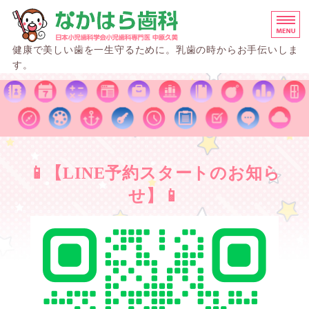
なかはら歯科 名古屋市
健康で美しい歯を一生守るために。乳歯の時からお手伝いしま
す。
施設基準
小児歯科
院長挨拶
📱【LINE予約スタートのお知ら
院内紹介
せ】📱
アクセス